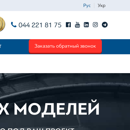
Рус
Укр
044 221 81 75
Заказать обратный звонок
Т
Ім'я
*
Телефон
*
Х МОДЕЛЕЙ
Email
*