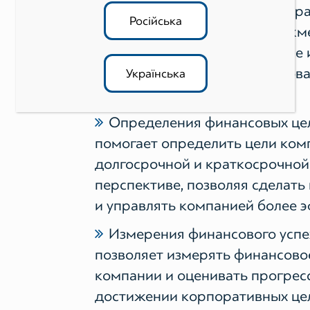
Принятия обоснованных упра
Російська
решений — помогает менеджм
принимать информированные 
обоснованные решения, основ
Українська
прогнозном анализе.
Определения финансовых це
помогает определить цели ком
долгосрочной и краткосрочной
перспективе, позволяя сделать
и управлять компанией более 
Измерения финансового успе
позволяет измерять финансово
компании и оценивать прогресс
достижении корпоративных це