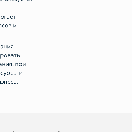
огает
сов и
вания —
ировать
ания, при
есурсы и
знеса.