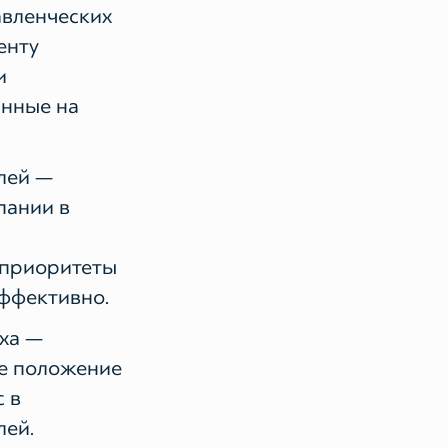
вленческих
енту
и
анные на
лей —
пании в
 приоритеты
эффективно.
ха —
е положение
 в
лей.