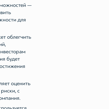
зможностей —
вить
жности для
ет облегчить
ий,
инвесторам
ия будет
достижения
ляет оценить
риски, с
омпания.
пользуется