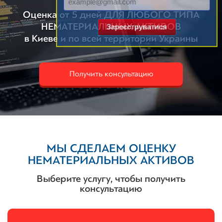
Оценка от 5 дней ДЛЯ ЛЮБОГО ТИПА
НЕМАТЕРИАЛЬНЫХ АКТИВОВ
Зареєструватися
в Киеве и по всей территории Украины
Получить консультацию
МЫ СДЕЛАЕМ ОЦЕНКУ
НЕМАТЕРИАЛЬНЫХ АКТИВОВ
Выберите услугу, чтобы получить
консультацию