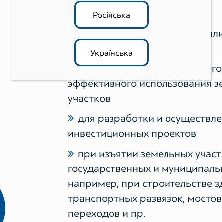
Російська
для совершения сделки купл
дарения, залога
Українська
для определения наилучшего
эффективного использования з
участков
для разработки и осуществл
инвестиционных проектов
при изъятии земельных участ
государственных и муниципаль
например, при строительстве з
транспортных развязок, мосто
переходов и пр.