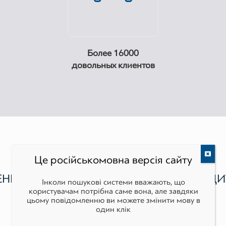
Более 16000
довольных клиентов
Це російськомовна версія сайту
НКА ЗЕМЕЛЬНЫХ УЧАСТКОВ ПРОВОДИ
Інколи пошукові системи вважають, що
користувачам потрібна саме вона, але завдяки
цьому повідомленню ви можете змінити мову в
один клік