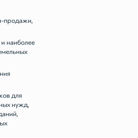
и-продажи,
 и наиболее
емельных
ения
ков для
ных нужд,
даний,
вых