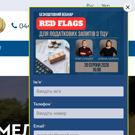
Рус
Укр
044 221 81 75
Заказать обратный звонок
Т
Ім'я
*
Телефон
*
ЕМЕЛЬНЫХ
Email
*