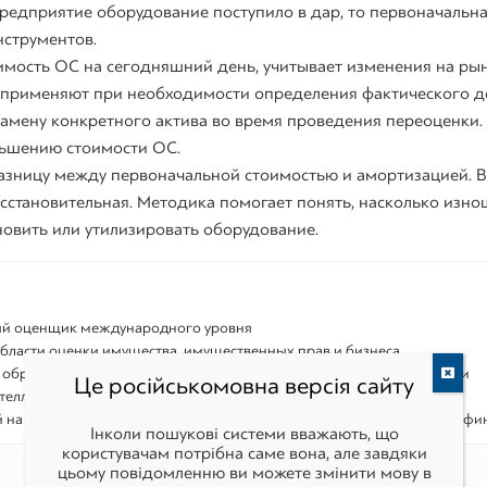
предприятие оборудование поступило в дар, то первоначальн
нструментов.
имость ОС на сегодняшний день, учитывает изменения на ры
 применяют при необходимости определения фактического 
замену конкретного актива во время проведения переоценки.
ьшению стоимости ОС.
азницу между первоначальной стоимостью и амортизацией. 
сстановительная. Методика помогает понять, насколько изн
новить или утилизировать оборудование.
ый оценщик международного уровня
области оценки имущества, имущественных прав и бизнеса
 образовательных видео на YouTube по теме оценки материальных и
Це російськомовна версія сайту
теллектуальной собственности, бизнес-планирования.
на порталах Biz.Ligazakon, JurLiga, Buh.ligazakon, Бухгалтер911, Минфи
Інколи пошукові системи вважають, що
користувачам потрібна саме вона, але завдяки
цьому повідомленню ви можете змінити мову в