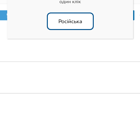
один клік
Tвитнуть
Поделиться
Російська