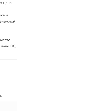
ая цена
нке и
денежной
Вместо
ошены ОС,
н.