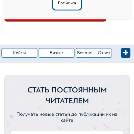
Російська
Кейсы
Бизнес
Вопрос — Ответ
Жилая недвижимость
Категория — Оценка имущества
Коммерческая недвижимость
Оценка активов
СТАТЬ ПОСТОЯННЫМ
Ценные бумаги
Активы
ЧИТАТЕЛЕМ
Нематериальные активы
Вебинары
Получать новые статьи до публикации их на
сайте
Вебинар
Земельные участки