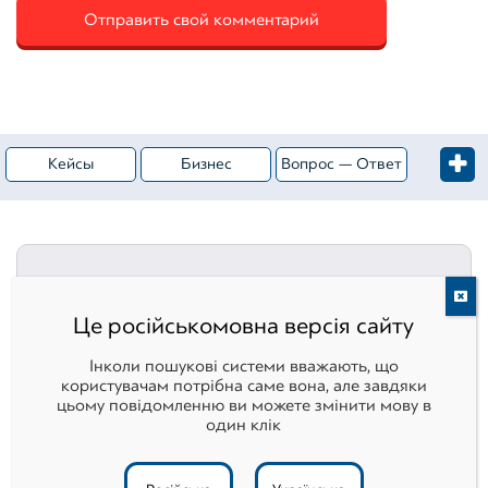
Кейсы
Бизнес
Вопрос — Ответ
Жилая недвижимость
Категория — Оценка имущества
Коммерческая недвижимость
Оценка активов
СТАТЬ ПОСТОЯННЫМ
Це російськомовна версія сайту
Ценные бумаги
Активы
ЧИТАТЕЛЕМ
Інколи пошукові системи вважають, що
Нематериальные активы
Вебинары
користувачам потрібна саме вона, але завдяки
Получать новые статьи до публикации их на
цьому повідомленню ви можете змінити мову в
сайте
один клік
Вебинар
Земельные участки