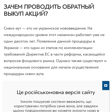
ЗАЧЕМ ПРОВОДИТЬ ОБРАТНЫЙ
ВЫКУП АКЦИЙ?
Сквиз-аут — это не украинское нововведение. На
международном уровне этот механизм работает уже не
один десяток лет. Появление данной процедуры в
Украине — это один из этапов по имплементации
требований Директив ЕС в части реформы, касающейся
вопросов фондового рынка. Однако также существуют и
национальные основания для начала осуществления
процедуры сквиз-аута.
Дело в том, что украинский фондовый рынок был создан
Це російськомовна версія сайту
в процессе массовой приватизации государственных
предприятий, что происходило в начале 90-х годов. В то
Інколи пошукові системи вважають, що
користувачам потрібна саме вона, але завдяки
время миллионы сотрудников крупных промышленных
цьому повідомленню ви можете змінити мову в