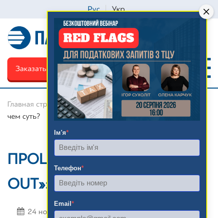
Рус
Укр
Заказать обратный звонок
Главная страница
»
Блог
»
Процедура «SQUEEZE-OUT»: в
чем суть?
Ім'я
*
ПРОЦЕДУРА «SQUEEZE-
Телефон
*
OUT»: В ЧЕМ СУТЬ?
Email
*
24 ноября 2020
Олег Ивченко