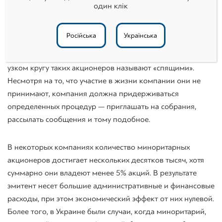
предприятий получили в собственность акции компаний,
один клік
где они работали, то есть таким образом стали их
миноритарными акционерами. Однако далеко не все
Російська
Українська
миноритарии участвуют в жизни компании: кто-то просто
забыл о своих акциях, кто-то уехал за границу и прочее. В
узком кругу таких акционеров называют «спящими».
Несмотря на то, что участие в жизни компании они не
принимают, компания должна придерживаться
определенных процедур — приглашать на собрания,
рассылать сообщения и тому подобное.
В некоторых компаниях количество миноритарных
акционеров достигает нескольких десятков тысяч, хотя
суммарно они владеют менее 5% акций. В результате
эмитент несет большие административные и финансовые
расходы, при этом экономический эффект от них нулевой.
Более того, в Украине были случаи, когда миноритарий,