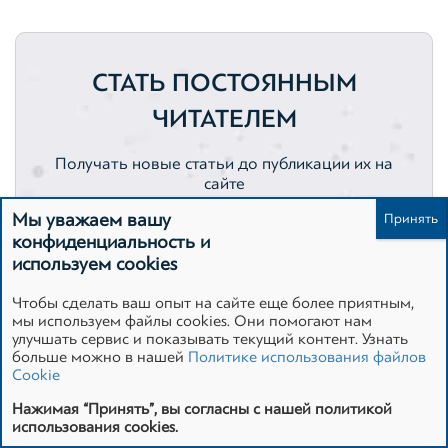
Жилая недвижимость
Категория — Оценка имущества
Коммерческая недвижимость
Оценка активов
СТАТЬ ПОСТОЯННЫМ
Ценные бумаги
Активы
ЧИТАТЕЛЕМ
Нематериальные активы
Вебинары
Получать новые статьи до публикации их на
сайте
Вебинар
Земельные участки
Мы уважаем вашу
конфиденциальность и
Автотранспортные средства
используем cookies
Чтобы сделать ваш опыт на сайте еще более приятным,
Подписаться
Интеллектуальная собственность
Оценка акций
мы используем файлы cookies. Они помогают нам
улучшать сервис и показывать текущий контент. Узнать
4 134
человек уже с нами
больше можно в нашей
Политике использования файлов
Cookie
Нажимая “Принять”, вы согласны с нашей политикой
использования cookies.