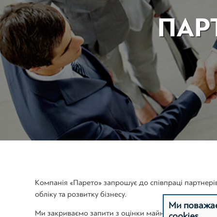
ПАР
Компанія «Парето» запрошує до співпраці партнерів,
обліку та розвитку бізнесу.
Ми поважає
Ми закриваємо запити з оцінки майна, бізнесу, корп
cookies