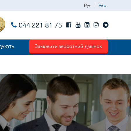
Рус
Укр
044 221 81 75
Замовити зворотний дзвінок
НДУЮТЬ
Iм'я
*
Телефон
*
Email
*