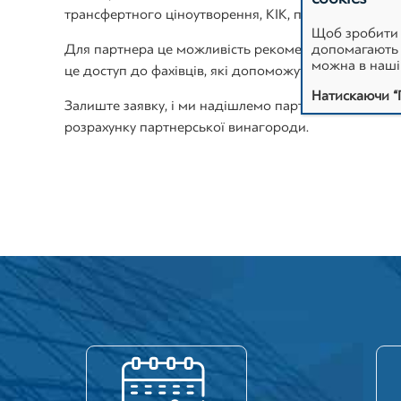
трансфертного ціноутворення, КІК, податкового кон
Щоб зробити 
Для партнера це можливість рекомендувати клієнта
допомагають н
можна в наш
це доступ до фахівців, які допоможуть оцінити акти
Натискаючи “
Залиште заявку, і ми надішлемо партнерську програ
розрахунку партнерської винагороди.