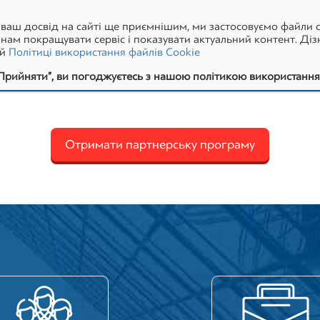
салтингу, податкового аудиту, МСФЗ, бізнес-планування та фі
ваш досвід на сайті ще приємнішим, ми застосовуємо файли c
м надійну команду, розширити власну експертизу та отримуват
ам покращувати сервіс і показувати актуальний контент. Діз
ій
Політиці використання файлів Cookie
ви, зменшити податкові ризики, підготувати звітність, структ
Прийняти”, ви погоджуєтесь з нашою політикою використання 
му на вашу електронну пошту. У ній Ви знайдете умови співпр
Отримати партнерську програму