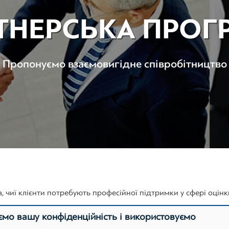
ТНЕРСЬКА ПРОГ
Пропонуємо взаємовигідне співробітництво
 чиї клієнти потребують професійної підтримки у сфері оцінки
мо вашу конфіденційність і використовуємо
оративних прав, нематеріальних активів, транспорту, обладна