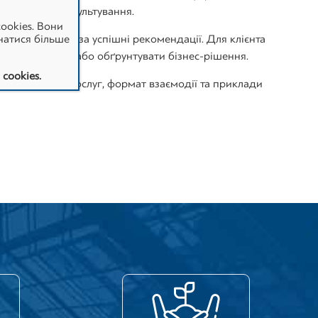
нансового консультування.
ookies. Вони
и винагороду за успішні рекомендації. Для клієнта
натися більше
урувати фінанси або обґрунтувати бізнес-рішення.
cookies.
аці, напрями послуг, формат взаємодії та приклади