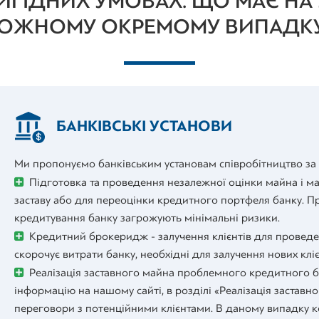
ИГІДНИХ УМОВАХ. ЩО МАЄ НА У
ОЖНОМУ ОКРЕМОМУ ВИПАДК
БАНКІВСЬКІ УСТАНОВИ
Ми пропонуємо банківським установам співробітництво за
Підготовка та проведення незалежної оцінки майна і м
заставу або для переоцінки кредитного портфеля банку. Пр
кредитування банку загрожують мінімальні ризики.
Кредитний брокеридж - залучення клієнтів для проведен
скорочує витрати банку, необхідні для залучення нових кліє
Реалізація заставного майна проблемного кредитного 
інформацію на нашому сайті, в розділі «Реалізація заставн
переговори з потенційними клієнтами. В даному випадку к