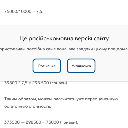
75000/10000 = 7,5.
Следующий шаг — устанавливаем
размер
первоначальной стоимости
(переоцененной):
Це російськомовна версія сайту
ористувачам потрібна саме вона, але завдяки цьому повідомл
49800 * 7,5 = 373 500 (гривен).
Російська
Українська
В свою очередь, переоцененный износ равен:
39800 * 7,5 = 298 500 (гривен).
Таким образом, можем рассчитать уже переоцененную
остаточную стоимость:
373500 — 298500 = 75000 (гривен).