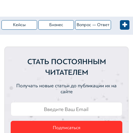
Кейсы
Бизнес
Вопрос — Ответ
Жилая недвижимость
Категория — Оценка имущества
Коммерческая недвижимость
Оценка активов
СТАТЬ ПОСТОЯННЫМ
Ценные бумаги
Активы
ЧИТАТЕЛЕМ
Нематериальные активы
Вебинары
Получать новые статьи до публикации их на
сайте
Вебинар
Земельные участки
Автотранспортные средства
Подписаться
Интеллектуальная собственность
Оценка акций