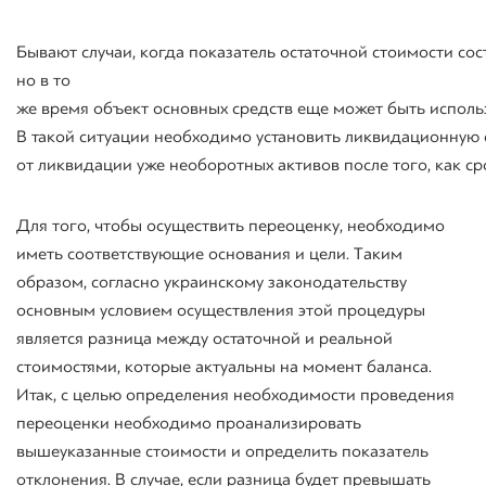
Бывают
случаи
,
когда
показатель
остаточной
стоимости
сос
но в то
же
время
объект
основных
средств
еще
может
быть
исполь
В
такой
ситуации
необходимо
установить
ликвидационную
от
ликвидации
уже
необоротных
активов
после
того,
как
ср
Для того, чтобы осуществить переоценку, необходимо
иметь соответствующие основания и цели. Таким
образом, согласно украинскому законодательству
основным условием осуществления этой процедуры
является разница между остаточной и реальной
стоимостями, которые актуальны на момент баланса.
Итак, с целью определения необходимости проведения
переоценки необходимо проанализировать
вышеуказанные стоимости и определить показатель
отклонения. В случае, если разница будет превышать