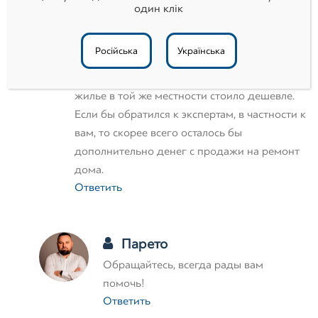
Три года назад продал квартиру и купил
один клік
дом.
Подобного опыта у меня не было раньше, и
Російська
Українська
к сожалению переплатил.
Как оказалось со временем
жилье в той же местности стоило дешевле.
Если бы обратился к экспертам, в частности к
вам, то скорее всего осталось бы
дополнительно денег с продажи на ремонт
дома.
Ответить
Парето
Обращайтесь, всегда рады вам
помочь!
Ответить