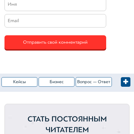
Кейсы
Бизнес
Вопрос — Ответ
Жилая недвижимость
Категория — Оценка имущества
Коммерческая недвижимость
Оценка активов
СТАТЬ ПОСТОЯННЫМ
Ценные бумаги
Активы
ЧИТАТЕЛЕМ