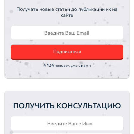
Нематериальные активы
Вебинары
Получать новые статьи до публикации их на
сайте
Вебинар
Земельные участки
Автотранспортные средства
Подписаться
Интеллектуальная собственность
Оценка акций
4 134
человек уже с нами
ПОЛУЧИТЬ КОНСУЛЬТАЦИЮ