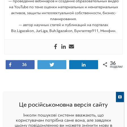
— проведение вебинаров и создание образовательных видео
на YouTube по теме оценки материальных и нематериальных
активов, защиты интеллектуальной собственности, бизнес-
планирования.
— автор научных статей и публикаций на порталах
Biz.Ligazakon, JurLiga, Buh.ligazakon, Бухгалтер911, Минфин.
36
Поделиться
Tвитнуть
Поделиться
36
ПОДЕЛИЛИС
Це російськомовна версія сайту
Інколи пошукові системи вважають, що
Ruslan
користувачам потрібна саме вона, але завдяки
цьому повідомленню ви можете змінити мову в