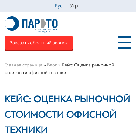
Рус
Укр
Заказать обратный звонок
Главная страница
»
Блог
»
Кейс: Оценка рыночной
стоимости офисной техники
Ім'я
*
КЕЙС: ОЦЕНКА РЫНОЧНОЙ
Телефон
*
СТОИМОСТИ ОФИСНОЙ
ТЕХНИКИ
Email
*