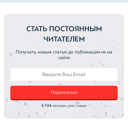
Жилая недвижимость
Категория — Оценка имущества
Коммерческая недвижимость
Оценка активов
СТАТЬ ПОСТОЯННЫМ
Ценные бумаги
Активы
ЧИТАТЕЛЕМ
Нематериальные активы
Вебинары
Получать новые статьи до публикации их на
сайте
Вебинар
Земельные участки
Автотранспортные средства
Подписаться
Интеллектуальная собственность
Оценка акций
4 134
человек уже с нами