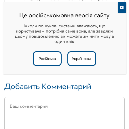
Biz.Ligazakon, JurLiga, Buh.ligazakon, Бухгалтер911, Минфин.
Це російськомовна версія сайту
Інколи пошукові системи вважають, що
користувачам потрібна саме вона, але завдяки
цьому повідомленню ви можете змінити мову в
333
Поделиться
Tвитнуть
Поделиться
333
один клік
ПОДЕЛИЛИС
Російська
Українська
Добавить Комментарий