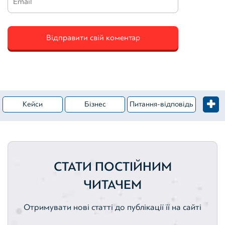
Кейси
Бізнес
Питання-відповідь
Житлова нерухомість
Категорія – Оцінка майна
Вебінари
Комерційна нерухомість
СТАТИ ПОСТІЙНИМ
Цінні папери
Оцінка активів
Активи
ЧИТАЧЕМ
Земельні ділянки
Нематеріальні активи
Отримувати нові статті до публікації її на сайті