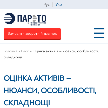
Рус
Укр
Замовити зворотній дзвінок
Головна
»
Блог
»
Оцінка активів – нюанси, особливості,
складнощі
Iм'я
*
ОЦІНКА АКТИВІВ –
Телефон
*
НЮАНСИ, ОСОБЛИВОСТІ,
СКЛАДНОЩІ
Email
*