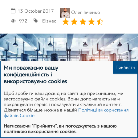
13 October 2017
Олег Івченко
Зареєструватися
972
Бізнес
Ми поважаємо вашу
конфіденційність і
використовуємо cookies
Щоб зробити ваш досвід на сайті ще приємнішим, ми
застосовуємо файли cookies. Вони допомагають нам
покращувати сервіс і показувати актуальний контент.
Оцінка вартості активів підприємства – актуальна
Дізнатися більше можна в нашій
Політиці використання
процедура для компаній в будь-який бізнес ніші. Під час
файлів Cookie
виконання експертизи оцінюються матеріальні і
Натискаючи “Прийняти”, ви погоджуєтесь з нашою
нематеріальні активи, а потрібна вона в таких випадках:
політикою використання cookies.