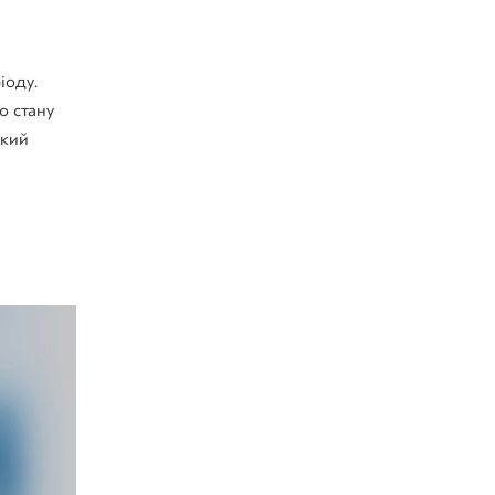
іоду.
о стану
який