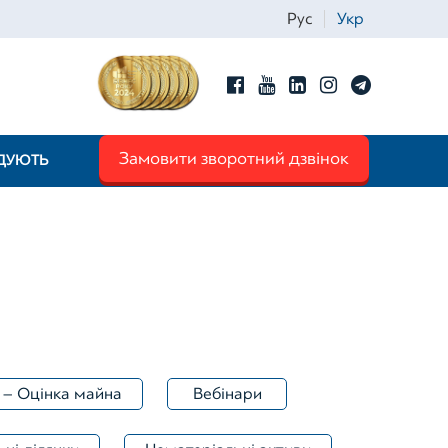
Рус
Укр
Замовити зворотний дзвінок
НДУЮТЬ
Iм'я
*
Телефон
*
 – Оцінка майна
Вебінари
Email
*