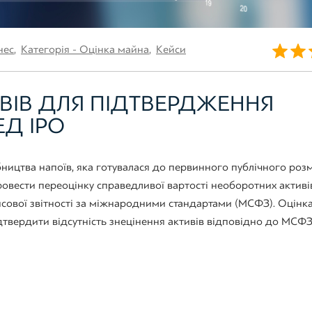
нес
,
Категорія - Оцінка майна
,
Кейси
ИВІВ ДЛЯ ПІДТВЕРДЖЕННЯ
ЕД IPO
бництва напоїв, яка готувалася до первинного публічного ро
ровести переоцінку справедливої вартості необоротних активі
ової звітності за міжнародними стандартами (МСФЗ). Оцінка
дтвердити відсутність знецінення активів відповідно до МСФЗ