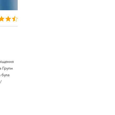
зміщення
в Групи
 була
/