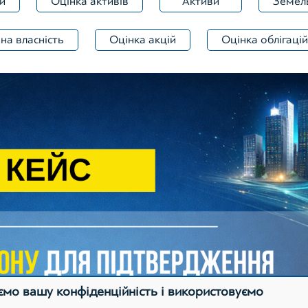
и
Оцінка активів
Активи
Земель
на власність
Оцінка акцій
Оцінка облігацій
мо вашу конфіденційність і використовуємо