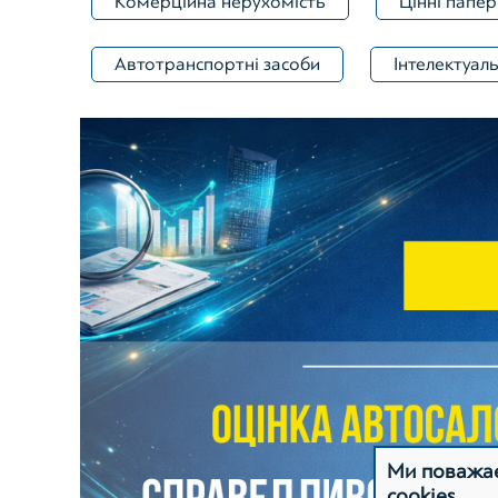
Комерційна нерухомість
Цінні папер
Автотранспортні засоби
Інтелектуаль
Ми поважає
cookies