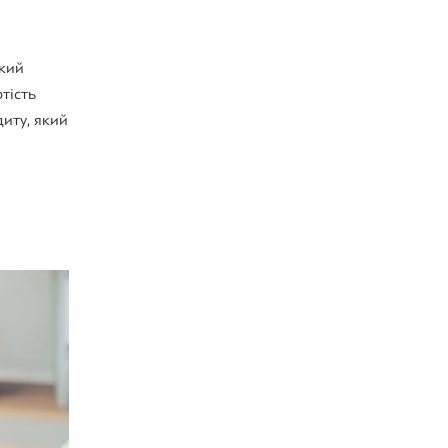
який
тість
диту, який