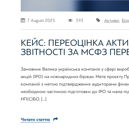
7 August 2025
393
Активи
,
Біз
КЕЙС: ПЕРЕОЦІНКА АКТ
ЗВІТНОСТІ ЗА МСФЗ ПЕР
Замовник Велика українська компанія у сфері виро
акцій (IPO) на міжнародних біржах. Мета проєкту П
компаній з метою підтвердження аудиторами фінанс
необхідною частиною підготовки до IPO та мала пі
НП(С)БО. […]
Читати статтю