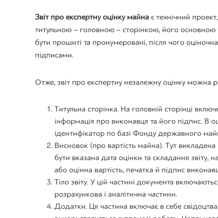
Звіт про експертну оцінку майна
є технічний проект,
титульною – головною – сторінкою, його основною ча
бути прошиті та пронумеровані, після чого оціночн
підписами.
Отже, звіт про експертну незалежну оцінку можна р
Титульна сторінка. На головній сторінці включ
інформація про виконавця та його підпис. В о
ідентифікатор по базі Фонду державного май
Висновок (про вартість майна). Тут викладен
бути вказана дата оцінки та складання звіту, н
або оцінна вартість, печатка й підпис виконавц
Тіло звіту. У цій частині документа включаютьс
розрахункова і аналітична частини.
Додатки. Ця частина включає в себе свідоцтва т