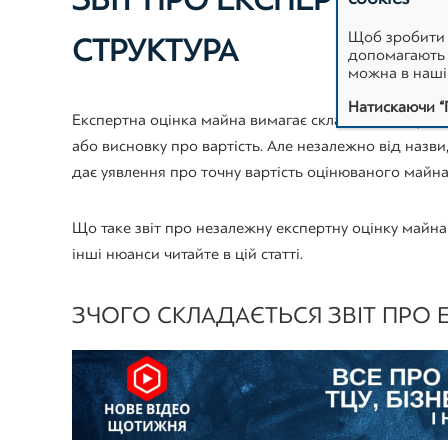
ЗВІТ ПРО ЕКСПЕРТНУ ОЦ
Щоб зробити 
СТРУКТУРА
допомагають н
можна в наш
Натискаючи “
Експертна оцінка майна вимагає складання звіту, я
або висновку про вартість. Але незалежно від назви
дає уявлення про точну вартість оцінюваного майна,
Що таке звіт про незалежну експертну оцінку майна
інші нюанси читайте в цій статті.
З ЧОГО СКЛАДАЄТЬСЯ ЗВІТ ПРО