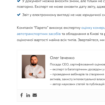
У документ можна вносити зміни, але тільки не ст
повторно. Експерт не може оновити дату звіту, адж
Звіт у електронному вигляді не має юридичної с
Компанія “Парето” виконує експертну
оцінку комерц
автотранспортних засобів
та обладнання в Києві та
оціночної вартості майна всіх типів. Звертайтеся, м
Олег Івченко
Посада: CEO, сертифікований оціню
– експерт із багаторічним досвідом у 
– проведення вебінарів та створення 
активів, захисту інтелектуальної власн
– автор наукових статей та публікацій 