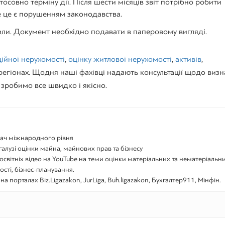
осовно терміну дії. Після шести місяців звіт потрібно робити
е це є порушенням законодавства.
или. Документ необхідно подавати в паперовому вигляді.
ійної нерухомості
,
оцінку житлової нерухомості
,
активів
,
 регіонах. Щодня наші фахівці надають консультації щодо виз
и зробимо все швидко і якісно.
вач міжнародного рівня
галузі оцінки майна, майнових прав та бізнесу
освітніх відео на YouTube на теми оцінки матеріальних та нематеріальн
ості, бізнес-планування.
на порталах Biz.Ligazakon, JurLiga, Buh.ligazakon, Бухгалтер911, Мінфін.