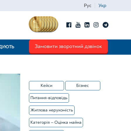
Рус
Укр
Замовити зворотний дзвінок
НДУЮТЬ
Iм'я
*
Кейси
Бізнес
Питання-відповідь
Телефон
*
Житлова нерухомість
Категорія – Оцінка майна
Email
*