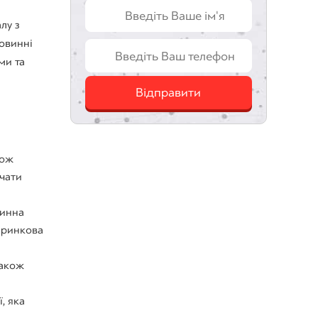
лу з
повинні
ми та
Відправити
кож
ючати
винна
, ринкова
також
, яка