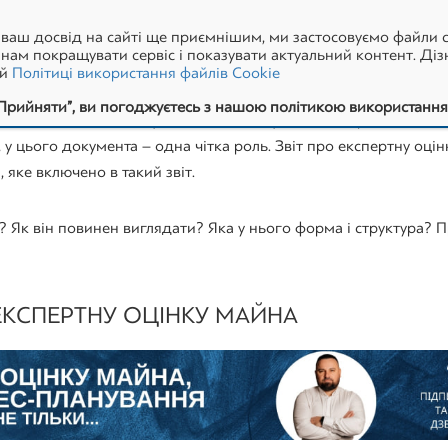
ІНКУ МАЙНА: РОЛЬ, ФОРМА Т
ваш досвід на сайті ще приємнішим, ми застосовуємо файли c
ам покращувати сервіс і показувати актуальний контент. Діз
ій
Політиці використання файлів Cookie
Прийняти”, ви погоджуєтесь з нашою політикою використання 
кий також носить назву оціночного акту, довідки про незалежн
, у цього документа – одна чітка роль. Звіт про експертну оці
 яке включено в такий звіт.
? Як він повинен виглядати? Яка у нього форма і структура? П
 ЕКСПЕРТНУ ОЦІНКУ МАЙНА