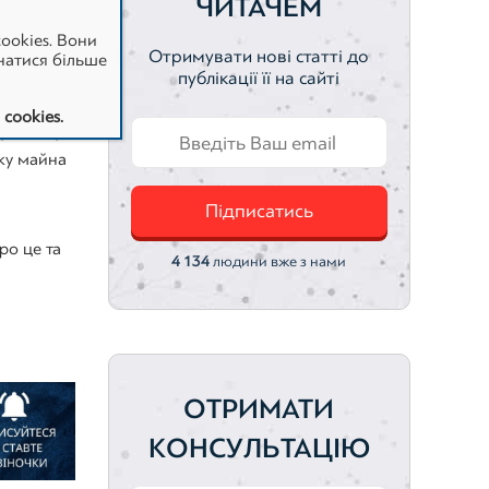
А
ЧИТАЧЕМ
ookies. Вони
Отримувати нові статті до
натися більше
публікації її на сайті
cookies.
у оцінку
нку майна
Підписатись
ро це та
4 134
людини вже з нами
ОТРИМАТИ
КОНСУЛЬТАЦІЮ