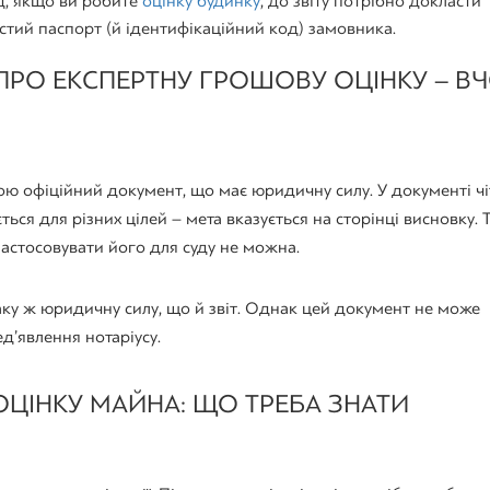
д, якщо ви робите
оцінку будинку
, до звіту потрібно докласти
стий паспорт (й ідентифікаційний код) замовника.
 ПРО ЕКСПЕРТНУ ГРОШОВУ ОЦІНКУ – В 
ою офіційний документ, що має юридичну силу. У документі чі
ться для різних цілей – мета вказується на сторінці висновку. 
застосовувати його для суду не можна.
ку ж юридичну силу, що й звіт. Однак цей документ не може
д’явлення нотаріусу.
ОЦІНКУ МАЙНА: ЩО ТРЕБА ЗНАТИ