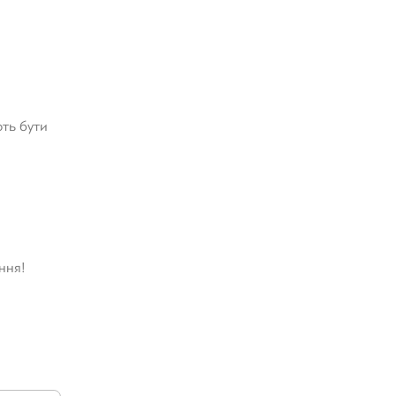
ють бути
ння!