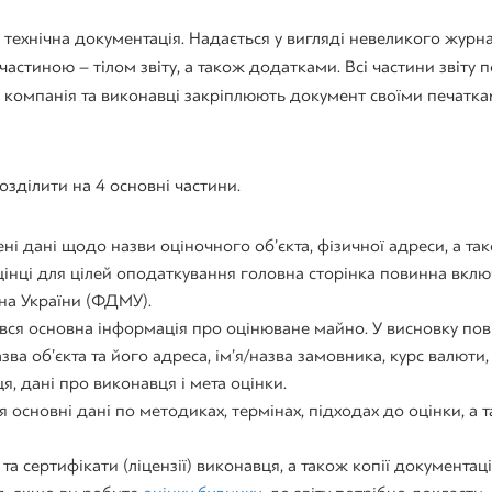
 технічна документація. Надається у вигляді невеликого журна
стиною – тілом звіту, а також додатками. Всі частини звіту 
а компанія та виконавці закріплюють документ своїми печатка
озділити на 4 основні частини.
ені дані щодо назви оціночного об’єкта, фізичної адреси, а та
цінці для цілей оподаткування головна сторінка повинна вкл
на України (ФДМУ).
а вся основна інформація про оцінюване майно. У висновку по
азва об’єкта та його адреса, ім’я/назва замовника, курс валюти
я, дані про виконавця і мета оцінки.
я основні дані по методиках, термінах, підходах до оцінки, а 
а сертифікати (ліцензії) виконавця, а також копії документації