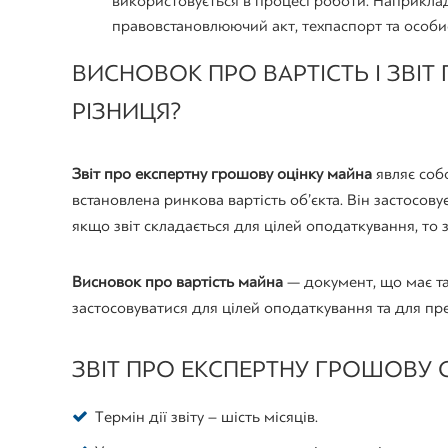
використовується в процесі роботи. Наприкла
правовстановлюючий акт, техпаспорт та особи
ВИСНОВОК ПРО ВАРТІСТЬ І ЗВІТ
РІЗНИЦЯ?
Звіт про експертну грошову оцінку майна
являє соб
встановлена ринкова вартість об’єкта. Він застосовує
якщо звіт складається для цілей оподаткування, то 
Висновок про вартість майна
— документ, що має та
застосовуватися для цілей оподаткування та для пре
ЗВІТ ПРО ЕКСПЕРТНУ ГРОШОВУ 
Термін дії звіту – шість місяців.