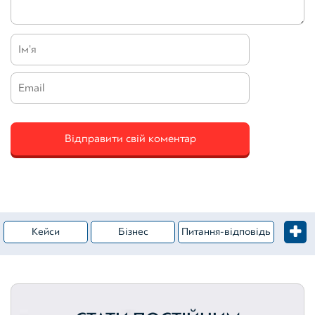
Кейси
Бізнес
Питання-відповідь
Житлова нерухомість
Категорія – Оцінка майна
Вебінари
Комерційна нерухомість