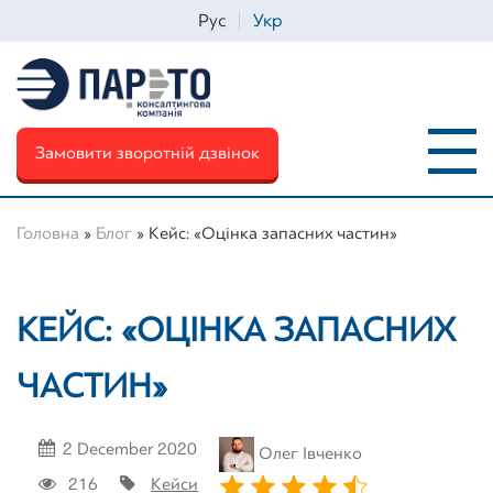
Рус
Укр
Замовити зворотній дзвінок
Головна
»
Блог
»
Кейс: «Оцінка запасних частин»
Iм'я
*
КЕЙС: «ОЦІНКА ЗАПАСНИХ
ЧАСТИН»
Телефон
*
2 December 2020
Олег Івченко
Email
*
216
Кейси