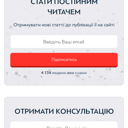
СТАТИ ПОСТІЙНИМ
Цінні папери
Оцінка активів
Активи
ЧИТАЧЕМ
Земельні ділянки
Нематеріальні активи
Отримувати нові статті до публікації її на сайті
Автотранспортні засоби
Інтелектуальна власність
Оцінка акцій
Оцінка облігацій
Підписатись
4 134
людини вже з нами
ОТРИМАТИ КОНСУЛЬТАЦІЮ