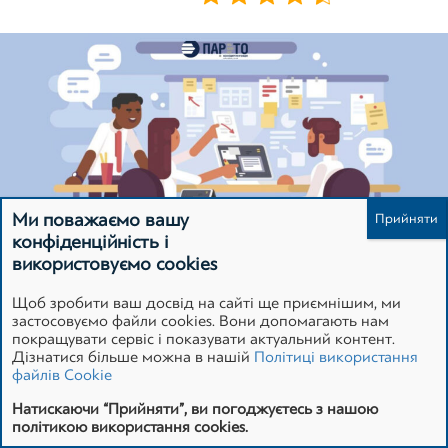
Зареєструватися
Ми поважаємо вашу
конфіденційність і
використовуємо cookies
Щоб зробити ваш досвід на сайті ще приємнішим, ми
ЗАМОВНИК
застосовуємо файли cookies. Вони допомагають нам
покращувати сервіс і показувати актуальний контент.
Дізнатися більше можна в нашій
Політиці використання
Приватне акціонерне товариство «СЄВЄРОДОНЕЦЬКЕ
файлів Cookie
ОБ’ЄДНАННЯ АЗОТ».
Натискаючи “Прийняти”, ви погоджуєтесь з нашою
політикою використання cookies.