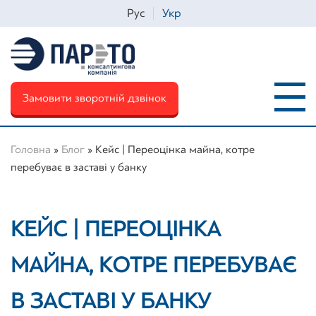
Рус
Укр
Замовити зворотній дзвінок
Головна
»
Блог
»
Кейс | Переоцінка майна, котре
перебуває в заставі у банку
Iм'я
*
КЕЙС | ПЕРЕОЦІНКА
Телефон
*
МАЙНА, КОТРЕ ПЕРЕБУВАЄ
В ЗАСТАВІ У БАНКУ
Email
*