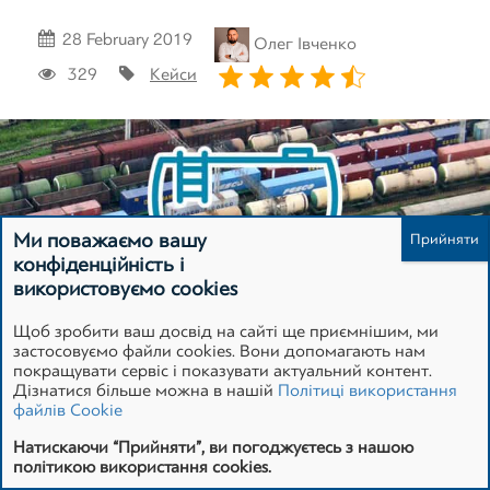
28 February 2019
Олег Івченко
Зареєструватися
329
Кейси
Ми поважаємо вашу
конфіденційність і
використовуємо cookies
Щоб зробити ваш досвід на сайті ще приємнішим, ми
застосовуємо файли cookies. Вони допомагають нам
Щорічно в нашу компанію звертається наш постійний
покращувати сервіс і показувати актуальний контент.
клієнт з потребою переоцінки майна, котре перебуває в
Дізнатися більше можна в нашій
Політиці використання
заставі у банку, а саме: залізничних вагонів, які є
файлів Cookie
спеціалізованим і дорогим видом майна.
Натискаючи “Прийняти”, ви погоджуєтесь з нашою
політикою використання cookies.