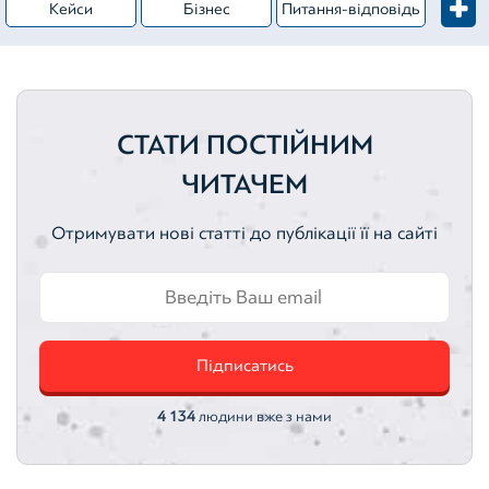
Кейси
Бізнес
Питання-відповідь
Житлова нерухомість
Категорія – Оцінка майна
Вебінари
Комерційна нерухомість
СТАТИ ПОСТІЙНИМ
Цінні папери
Оцінка активів
Активи
ЧИТАЧЕМ
Земельні ділянки
Нематеріальні активи
Отримувати нові статті до публікації її на сайті
Автотранспортні засоби
Інтелектуальна власність
Оцінка акцій
Оцінка облігацій
Підписатись
4 134
людини вже з нами