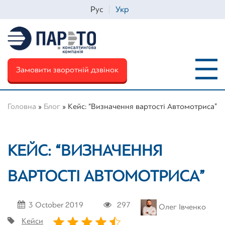
Рус
Укр
Замовити зворотній дзвінок
Головна
»
Блог
»
Кейс: “Визначення вартості Автомотриса”
Iм'я
*
КЕЙС: “ВИЗНАЧЕННЯ
ВАРТОСТІ АВТОМОТРИСА”
Телефон
*
3 October 2019
297
Олег Івченко
Email
*
Кейси