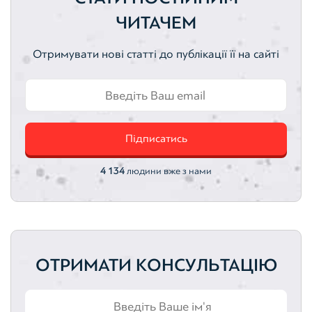
Цінні папери
Оцінка активів
Активи
ЧИТАЧЕМ
Земельні ділянки
Нематеріальні активи
Отримувати нові статті до публікації її на сайті
Автотранспортні засоби
Інтелектуальна власність
Оцінка акцій
Оцінка облігацій
Підписатись
4 134
людини вже з нами
ОТРИМАТИ КОНСУЛЬТАЦІЮ