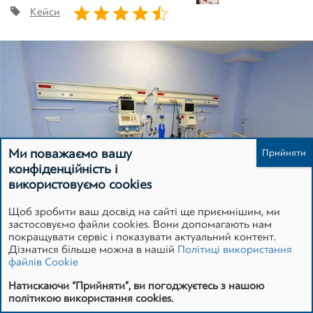
Кейси
Зареєструватися
Ми поважаємо вашу
конфіденційність і
використовуємо cookies
Щоб зробити ваш досвід на сайті ще приємнішим, ми
застосовуємо файли cookies. Вони допомагають нам
покращувати сервіс і показувати актуальний контент.
Дізнатися більше можна в нашій
Політиці використання
файлів Cookie
Натискаючи “Прийняти”, ви погоджуєтесь з нашою
Навесні 2018 року в нашу компанію звернувся великий
політикою використання cookies.
український медичний центр з потребою в
оцінці