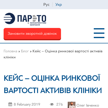
Рус
Укр
Замовити зворотній дзвінок
Головна
»
Блог
»
Кейс – Оцінка ринкової вартості активів
клініки
Iм'я
*
КЕЙС – ОЦІНКА РИНКОВОЇ
Телефон
*
ВАРТОСТІ АКТИВІВ КЛІНІКИ
Email
*
8 February 2019
276
Олег Івченко