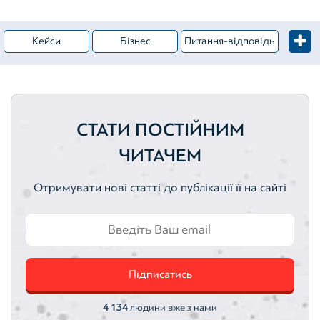
Кейси
Бізнес
Питання-відповідь
Житлова нерухомість
Категорія – Оцінка майна
Вебінари
Комерційна нерухомість
СТАТИ ПОСТІЙНИМ
Цінні папери
Оцінка активів
Активи
ЧИТАЧЕМ
Земельні ділянки
Нематеріальні активи
Отримувати нові статті до публікації її на сайті
Автотранспортні засоби
Інтелектуальна власність
Оцінка акцій
Оцінка облігацій
Підписатись
4 134
людини вже з нами