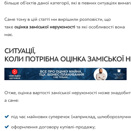
більше
об’єктів
даної
категорії
,
які
в
певних
ситуаціях
вимаг
Саме тому в цій статті ми вирішили розповісти, що
таке
оцінка заміської нерухомості
та які особливості вона
має.
СИТУАЦІЇ
,
КОЛИ
ПОТРІБНА
ОЦІНКА
ЗАМІСЬКОЇ
Н
Отже
,
оцінка вартості заміської нерухомості
може
знадобит
а
саме
:
під
час
майнових
суперечок
(
наприклад
,
шлюборозлучн
оформлення
договору
купівлі
-продажу;