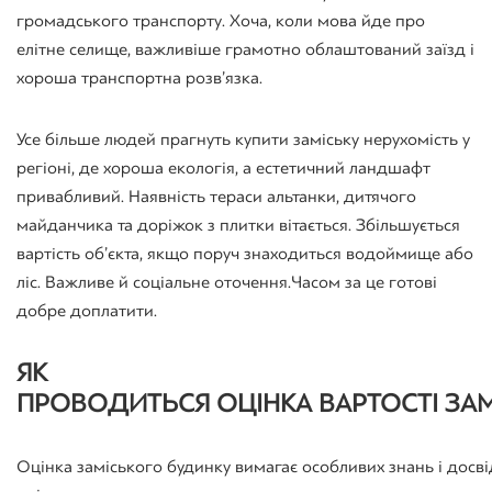
громадського транспорту. Хоча, коли мова йде про
елітне селище, важливіше грамотно облаштований заїзд і
хороша транспортна розв’язка.
Усе більше людей прагнуть купити заміську нерухомість у
регіоні, де хороша екологія, а естетичний ландшафт
привабливий. Наявність тераси альтанки, дитячого
майданчика та доріжок з плитки вітається. Збільшується
вартість об’єкта, якщо поруч знаходиться водоймище або
ліс. Важливе й соціальне оточення. Часом за це готові
добре доплатити.
ЯК
ПРОВОДИТЬСЯ
ОЦІНКА
ВАРТОСТІ
ЗАМ
Оцінка заміського будинку
вимагає
особливих
знань
і
досві