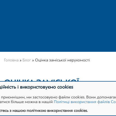
Головна
»
Блог
»
Оцінка заміської нерухомості
ОЦІНКА ЗАМІСЬКОЇ
йність і використовуємо cookies
НЕРУХОМОСТІ
 приємнішим, ми застосовуємо файли cookies. Вони допомагаю
натися більше можна в нашій
Політиці використання файлів Co
тесь з нашою політикою використання cookies.
12 September 2019
Олег Івченко