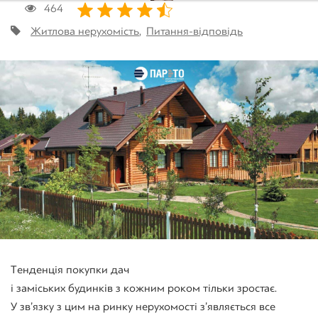
464
Житлова нерухомість
,
Питання-відповідь
Тенденція
покупки дач
і
заміських
будинків
з
кожним
роком
тільки
зростає
.
У
зв’язку
з
цим
на ринку нерухомості з’являється все