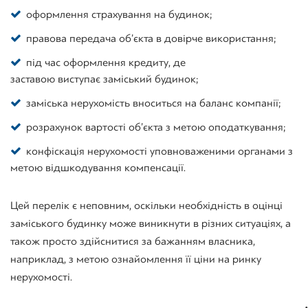
оформлення
страхування на
будинок
;
правова передача об’єкта в довірче використання;
під
час
оформлення
кредиту, де
заставою
виступає
заміський
будинок
;
заміська
нерухомість
вноситься на баланс
компанії
;
розрахунок
вартості
об’єкта
з метою
оподаткування
;
конфіскація
нерухомості
уповноваженими
органами з
метою
відшкодування
компенсації
.
Цей перелік є неповним, оскільки необхідність в оцінці
заміського будинку може виникнути в різних ситуаціях, а
також просто здійснитися за бажанням власника,
наприклад, з метою ознайомлення її ціни на ринку
нерухомості.