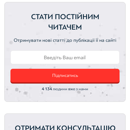
Вебінари
Комерційна нерухомість
СТАТИ ПОСТІЙНИМ
Цінні папери
Оцінка активів
Активи
ЧИТАЧЕМ
Земельні ділянки
Нематеріальні активи
Отримувати нові статті до публікації її на сайті
Автотранспортні засоби
Інтелектуальна власність
Оцінка акцій
Оцінка облігацій
Підписатись
4 134
людини вже з нами
ОТРИМАТИ КОНСУЛЬТАЦІЮ