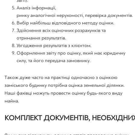
звіті).
Аналіз
інформації
,
ринку
аналогічної
нерухомості
,
перевірка
документів
.
Вибір
найбільш
відповідного
методу
оцінки
.
Здійснення всіх оціночних розрахунків та
отримання результатів.
Узгодження
результатів
з
клієнтом
.
Оформлення звіту про оцінку, який має юридичну
силу, та його передача замовнику.
Також дуже часто на практиці одночасно з оцінкою
заміського будинку потрібна
оцінка земельної ділянки
.
Наші фахівці можуть провести оцінку будь-якого виду
майна.
КОМПЛЕКТ
ДОКУМЕНТІВ
,
НЕОБХІДНИ