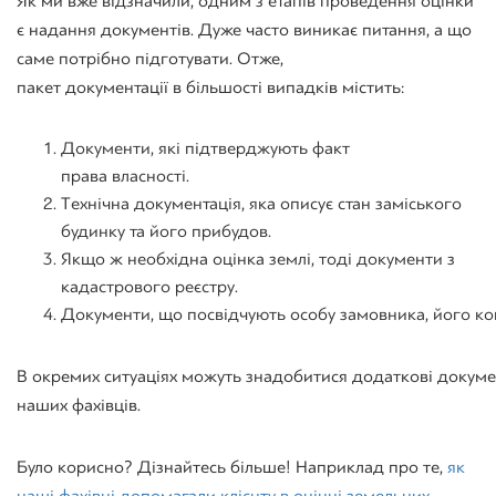
Як ми
вже
відзначили
, одним з етапів проведення оцінки
є надання документів. Дуже часто виникає питання, а що
саме потрібно підготувати. Отже,
пакет документації в більшості випадків містить:
Документи
,
які
підтверджують
факт
права
власності
.
Технічна документація, яка описує стан заміського
будинку та його прибудов.
Якщо
ж
необхідна
оцінка
землі
,
тоді
документи
з
кадастрового
реєстру
.
Документи
,
що
посвідчують
особу
замовника
,
його
ко
В
окремих
ситуаціях
можуть
знадобитися
додаткові
докуме
наших
фахівців
.
Було
корисно
?
Дізнайтесь
більше
!
Наприклад
про те,
як