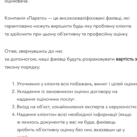
оцінювача.
Компанія «Парето» — це висококваліфіковані фахівці, які
гарантовано можуть вирішити будь-яку проблему клієнта
та здійснити при цьому об’єктивну та професійну оцінку.
Отже
,
звернувшись
до нас
за
допомогою
,
наші
фахівці
будуть
розраховувати
вартість
такому порядку
:
Уточнення
у
клієнта
всіх
побажань
,
вимог
і
цілей
оцінк
Укладення із замовником оцінки договору на
надання оціночних послуг.
Виїзд
на
об’єкт
,
ознайомлення
експерта
з
нерухомістю
Надання клієнтом всієї необхідної інформації (якщо
ж якихось документів у вас не буде, фахівець
зробить об’єктивну оцінку без них, вказавши це у