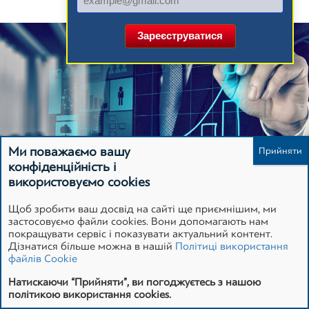
Зареєструватися
Ми поважаємо вашу
конфіденційність і
використовуємо cookies
Щоб зробити ваш досвід на сайті ще приємнішим, ми
застосовуємо файли cookies. Вони допомагають нам
покращувати сервіс і показувати актуальний контент.
Дізнатися більше можна в нашій
Політиці використання
Дуже часто трапляються ситуації, коли більша частина
файлів Cookie
активів
компанії – це основні засоби (ОС). Тому
Натискаючи “Прийняти”, ви погоджуєтесь з нашою
власників, засновників, спонсорів хвилює питання, що
політикою використання cookies.