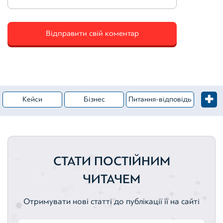
Кейси
Бізнес
Питання-відповідь
Житлова нерухомість
Категорія – Оцінка майна
Вебінари
Комерційна нерухомість
СТАТИ ПОСТІЙНИМ
Цінні папери
Оцінка активів
Активи
ЧИТАЧЕМ
Земельні ділянки
Нематеріальні активи
Отримувати нові статті до публікації її на сайті