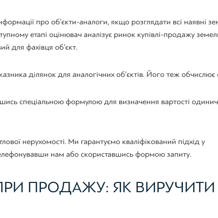
формації про об’єкти-аналоги, якщо розглядати всі наявні зе
ступному етапі оцінювач аналізує ринок купівлі-продажу земе
ий для фахівця об’єкт.
азника ділянок для аналогічних об’єктів. Його теж обчислює 
авшись спеціальною формулою для визначення вартості одини
тлової нерухомості. Ми гарантуємо кваліфікований підхід у
ателефонувавши нам або скориставшись формою запиту.
 ПРИ ПРОДАЖУ: ЯК ВИРУЧИТИ