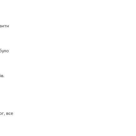
овити
було
в.
г, все