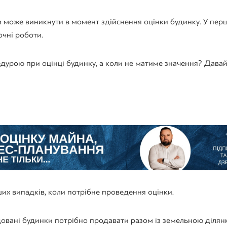
и може виникнути в момент здійснення оцінки будинку. У перш
очні роботи.
дурою при оцінці будинку, а коли не матиме значення? Дава
их випадків, коли потрібне проведення оцінки.
овані будинки потрібно продавати разом із земельною ділян