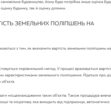
 самовільне будівництво, йому буде потрібна лише оцінка буд
цінку будинку, так й оцінку ділянки.
ТІСТЬ ЗЕМЕЛЬНИХ ПОЛІПШЕНЬ НА
тикаються з тим, як визначити вартість земельних поліпшень на
овується порівняльний метод. У процесі враховується вартіс
ими характеристиками земельного поліпшення. Йдеться про ді
об’єкта.
ваги місцезнаходження таких об’єктів. Також процедура вивча
роші та ініціатива, яка виходить від підприємця, автоматично