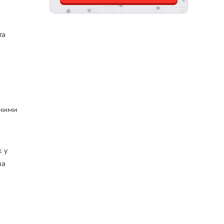
та
жними
 у
на