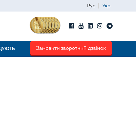
Рус
Укр
Замовити зворотний дзвінок
НДУЮТЬ
Iм'я
*
Телефон
*
Email
*