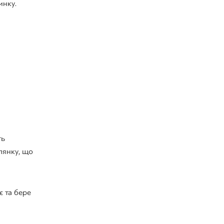
инку.
ть
лянку, що
є та бере