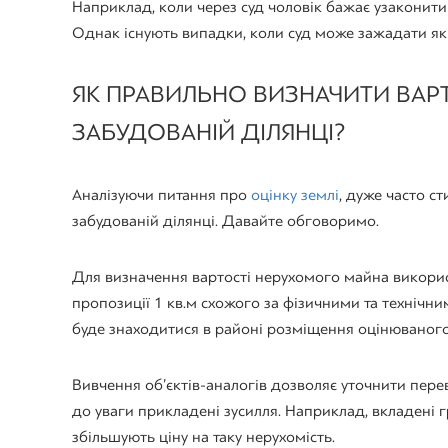
Наприклад, коли через суд чоловік бажає узаконити
Однак існують випадки, коли суд може зажадати як о
ЯК ПРАВИЛЬНО ВИЗНАЧИТИ ВАР
ЗАБУДОВАНІЙ ДІЛЯНЦІ?
Аналізуючи питання про
оцінку землі
, дуже часто с
забудованій ділянці. Давайте обговоримо.
Для визначення вартості нерухомого майна використ
пропозиції 1 кв.м схожого за фізичними та технічн
буде знаходитися в районі розміщення оцінюваного 
Вивчення об’єктів-аналогів дозволяє уточнити пере
до уваги прикладені зусилля. Наприклад, вкладені г
збільшують ціну на таку нерухомість.