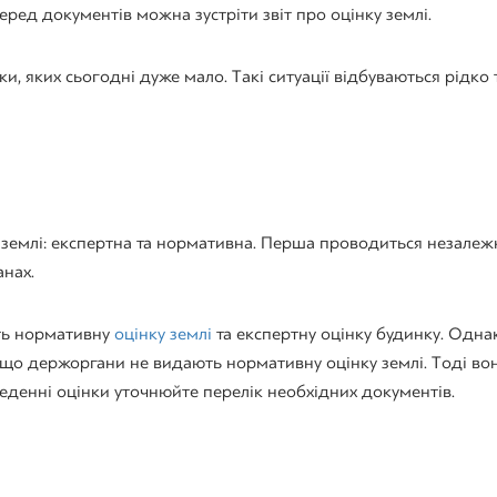
ред документів можна зустріти звіт про оцінку землі.
и, яких сьогодні дуже мало. Такі ситуації відбуваються рідко 
и землі: експертна та нормативна. Перша проводиться незале
анах.
ить нормативну
оцінку землі
та експертну оцінку будинку. Однак
у, що держоргани не видають нормативну оцінку землі. Тоді во
еденні оцінки уточнюйте перелік необхідних документів.