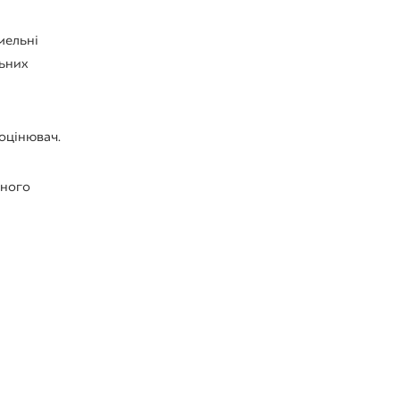
мельні
льних
оцінювач.
чного