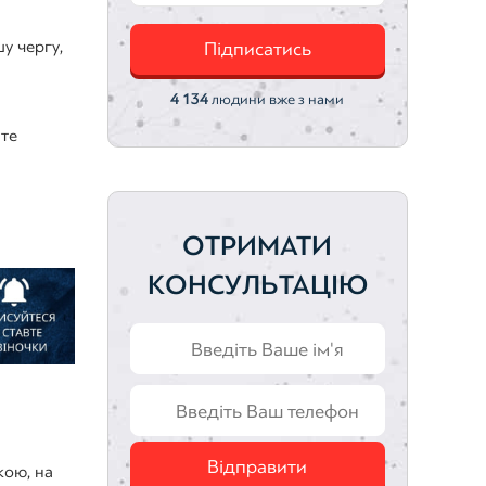
у чергу,
Підписатись
4 134
людини вже з нами
йте
ОТРИМАТИ
КОНСУЛЬТАЦІЮ
Відправити
кою, на